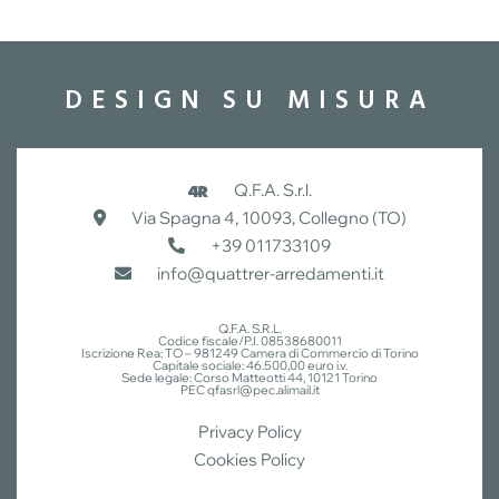
DESIGN SU MISURA
Q.F.A. S.r.l.
Via Spagna 4, 10093, Collegno (TO)
+39 011733109
info@quattrer-arredamenti.it
Q.F.A. S.R.L.
Codice fiscale/P.I. 08538680011
Iscrizione Rea: TO – 981249 Camera di Commercio di Torino
Capitale sociale: 46.500,00 euro i.v.
Sede legale: Corso Matteotti 44, 10121 Torino
PEC qfasrl@pec.alimail.it
Privacy Policy
Cookies Policy