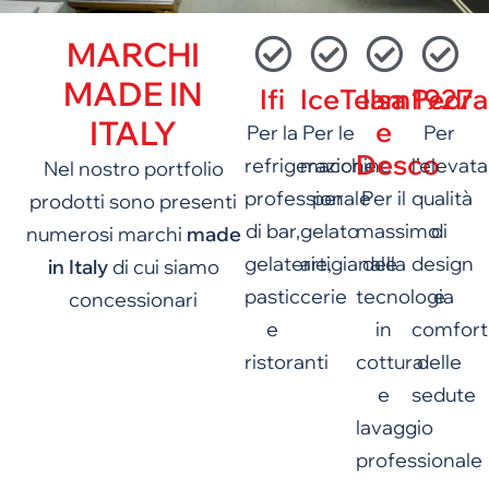
MARCHI
MADE IN
Ifi
IceTeam1927
Ilsa
Pedral
ITALY
e
Per la
Per le
Per
Desco
refrigerazione
macchine
l’elevata
Nel nostro portfolio
professionale
per
Per il
qualità
prodotti sono presenti
di bar,
gelato
massimo
di
numerosi marchi
made
gelaterie,
artigianale
della
design
in Italy
di cui siamo
pasticcerie
tecnologia
e
concessionari
e
in
comfort
ristoranti
cottura
delle
e
sedute
lavaggio
professionale