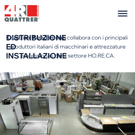
DISTRIBUZIONE
Quattrer Arredamenti
collabora con i principali
ED
produttori italiani di macchinari e attrezzature
INSTALLAZIONE
professionali per il settore HO.RE.CA.