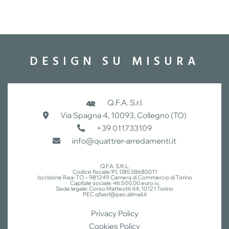
DESIGN SU MISURA
Q.F.A. S.r.l.
Via Spagna 4, 10093, Collegno (TO)
+39 011733109
info@quattrer-arredamenti.it
Q.F.A. S.R.L.
Codice fiscale/P.I. 08538680011
Iscrizione Rea: TO – 981249 Camera di Commercio di Torino
Capitale sociale: 46.500,00 euro i.v.
Sede legale: Corso Matteotti 44, 10121 Torino
PEC qfasrl@pec.alimail.it
Privacy Policy
Cookies Policy