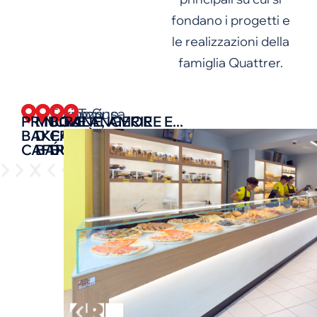
fondano i progetti e
le realizzazioni della
famiglia Quattrer.
Torino
Lanzo
Torino
Susa
PRINCIPE
MULIN
BOULANGERIE
PANE, AMORE E...
BAKERY
D'
CAFFÈ
CAFÉ
BAROT
DUCA